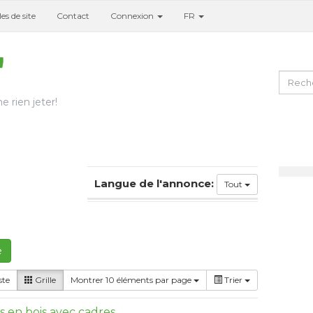
es de site
Contact
Connexion
FR
e rien jeter!
Langue de l'annonce:
Tout
e
ste
Grille
Montrer 10 éléments par page
Trier
 en bois avec cadres