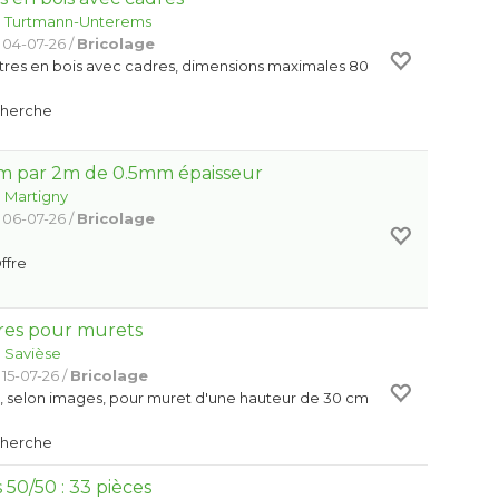
:
Turtmann-Unterems
 04-07-26 /
Bricolage
tres en bois avec cadres, dimensions maximales 80
Cherche
1m par 2m de 0.5mm épaisseur
:
Martigny
 06-07-26 /
Bricolage
Offre
res pour murets
:
Savièse
15-07-26 /
Bricolage
s, selon images, pour muret d'une hauteur de 30 cm
Cherche
 50/50 : 33 pièces