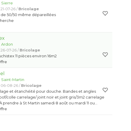
:
Sierre
21-07-26 /
Bricolage
s de 50/50 même dépareillées
Cherche
ex
:
Ardon
 26-07-26 /
Bricolage
chistex 11 pièces environ 16m2
Offre
el
:
Saint-Martin
 06-08-26 /
Bricolage
elage et étanchéité pour douche. Bandes et angles
f/colle carrelage/ joint noir et joint gris/3m2 carrelage
. À prendre à St Martin samedi 8 août ou mardi 11 ou…
Offre