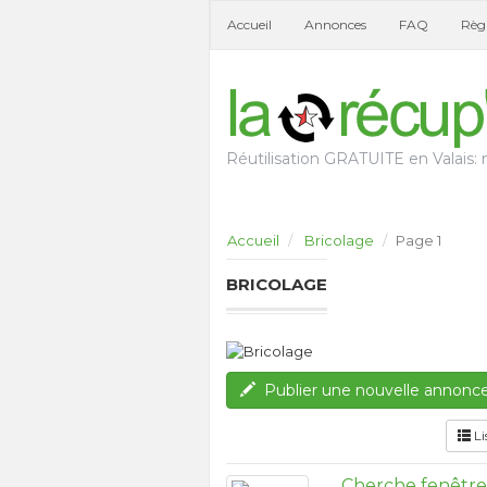
Accueil
Annonces
FAQ
Règl
Réutilisation GRATUITE en Valais: n
Accueil
Bricolage
Page 1
BRICOLAGE
Publier une nouvelle annonc
Li
Cherche fenêtres