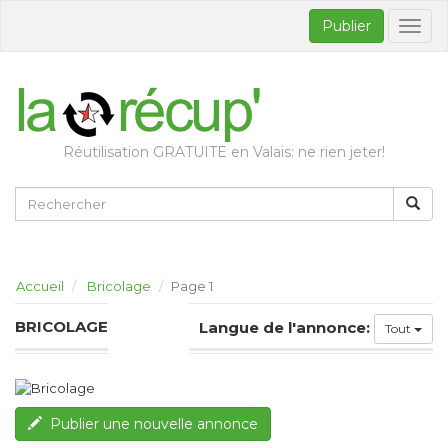
Publier
Bascul
la
naviga
Réutilisation GRATUITE en Valais: ne rien jeter!
Accueil
Bricolage
Page 1
BRICOLAGE
Langue de l'annonce:
Tout
Publier une nouvelle annonce