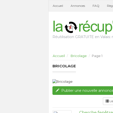
Accueil
Annonces
FAQ
Règl
Réutilisation GRATUITE en Valais: n
Accueil
Bricolage
Page 1
BRICOLAGE
Publier une nouvelle annonc
Li
Cherche fenêtres