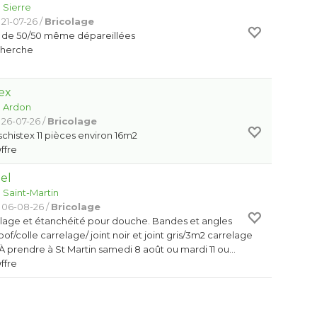
:
Sierre
21-07-26 /
Bricolage
s de 50/50 même dépareillées
Cherche
ex
:
Ardon
 26-07-26 /
Bricolage
chistex 11 pièces environ 16m2
Offre
el
:
Saint-Martin
 06-08-26 /
Bricolage
elage et étanchéité pour douche. Bandes et angles
f/colle carrelage/ joint noir et joint gris/3m2 carrelage
. À prendre à St Martin samedi 8 août ou mardi 11 ou…
Offre