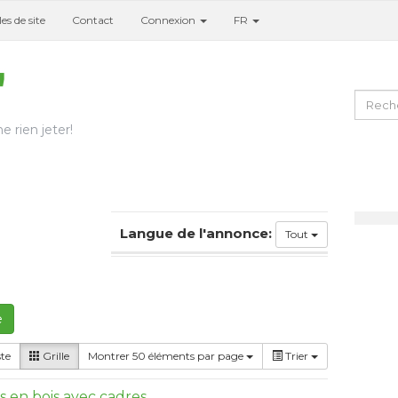
es de site
Contact
Connexion
FR
e rien jeter!
Langue de l'annonce:
Tout
e
ste
Grille
Montrer 50 éléments par page
Trier
 en bois avec cadres