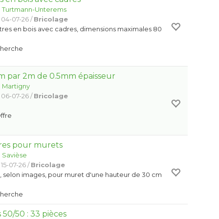
:
Turtmann-Unterems
 04-07-26 /
Bricolage
tres en bois avec cadres, dimensions maximales 80
Cherche
1m par 2m de 0.5mm épaisseur
:
Martigny
 06-07-26 /
Bricolage
Offre
res pour murets
:
Savièse
15-07-26 /
Bricolage
s, selon images, pour muret d'une hauteur de 30 cm
Cherche
 50/50 : 33 pièces