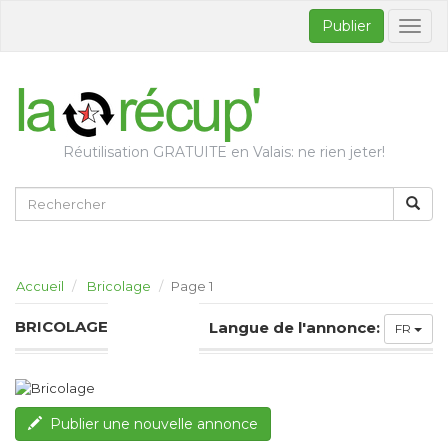
Publier
Bascul
la
naviga
Réutilisation GRATUITE en Valais: ne rien jeter!
Accueil
Bricolage
Page 1
BRICOLAGE
Langue de l'annonce:
FR
Publier une nouvelle annonce