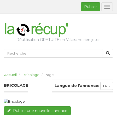
Publier
Bascul
la
naviga
Réutilisation GRATUITE en Valais: ne rien jeter!
Accueil
Bricolage
Page 1
BRICOLAGE
Langue de l'annonce:
FR
Publier une nouvelle annonce