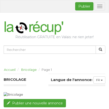
Publier
Bascul
la
naviga
Réutilisation GRATUITE en Valais: ne rien jeter!
Accueil
Bricolage
Page 1
BRICOLAGE
Langue de l'annonce:
FR
Publier une nouvelle annonce