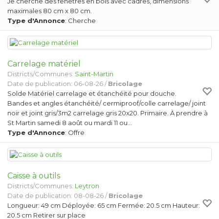
Je cherche des fenêtres en bois avec cadres, dimensions
maximales 80 cm x 80 cm.
Type d'Annonce
: Cherche
Carrelage matériel
Districts/Communes:
Saint-Martin
Date de publication: 06-08-26 /
Bricolage
Solde Matériel carrelage et étanchéité pour douche.
Bandes et angles étanchéité/ cermiproof/colle carrelage/ joint
noir et joint gris/3m2 carrelage gris 20x20. Primaire. À prendre à
St Martin samedi 8 août ou mardi 11 ou…
Type d'Annonce
: Offre
Caisse à outils
Districts/Communes:
Leytron
Date de publication: 08-08-26 /
Bricolage
Longueur: 49 cm Déployée: 65 cm Fermée: 20.5 cm Hauteur:
20.5 cm Retirer sur place