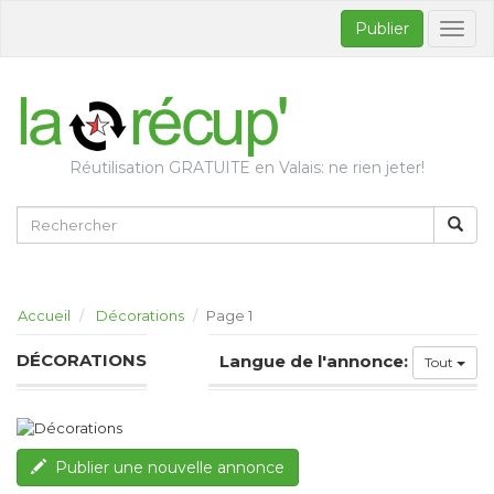
Publier
Bascul
la
naviga
Réutilisation GRATUITE en Valais: ne rien jeter!
Accueil
Décorations
Page 1
DÉCORATIONS
Langue de l'annonce:
Tout
Publier une nouvelle annonce