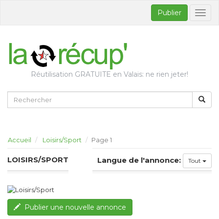
Publier
Bascul
la
naviga
Réutilisation GRATUITE en Valais: ne rien jeter!
Accueil
Loisirs/Sport
Page 1
LOISIRS/SPORT
Langue de l'annonce:
Tout
Publier une nouvelle annonce