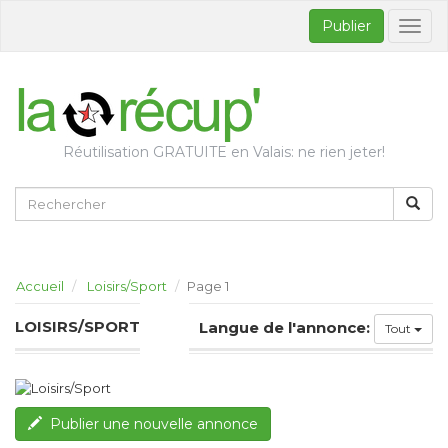
Publier
Bascul
la
naviga
Réutilisation GRATUITE en Valais: ne rien jeter!
Accueil
Loisirs/Sport
Page 1
LOISIRS/SPORT
Langue de l'annonce:
Tout
Publier une nouvelle annonce