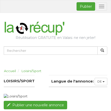
Publier
Bascul
la
naviga
Réutilisation GRATUITE en Valais: ne rien jeter!
Accueil
Loisirs/Sport
LOISIRS/SPORT
Langue de l'annonce:
DE
Publier une nouvelle annonce