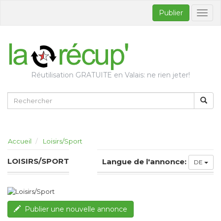
Publier
Bascul
la
naviga
Réutilisation GRATUITE en Valais: ne rien jeter!
Accueil
Loisirs/Sport
LOISIRS/SPORT
Langue de l'annonce:
DE
Publier une nouvelle annonce