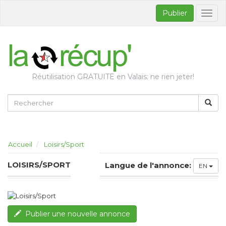
Publier
Bascul
la
naviga
Réutilisation GRATUITE en Valais: ne rien jeter!
Accueil
Loisirs/Sport
LOISIRS/SPORT
Langue de l'annonce:
EN
Publier une nouvelle annonce