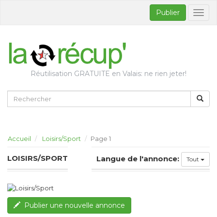
Publier
Bascul
la
naviga
Réutilisation GRATUITE en Valais: ne rien jeter!
Accueil
Loisirs/Sport
Page 1
LOISIRS/SPORT
Langue de l'annonce:
Tout
Publier une nouvelle annonce