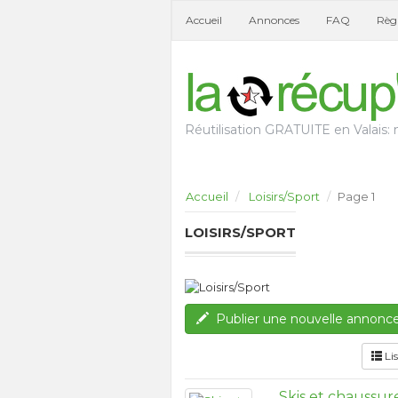
Accueil
Annonces
FAQ
Règl
Réutilisation GRATUITE en Valais: n
Accueil
Loisirs/Sport
Page 1
LOISIRS/SPORT
Publier une nouvelle annonc
Lis
Skis et chaussu