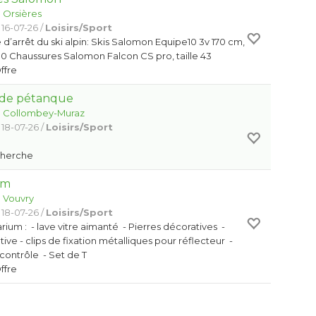
:
Orsières
 16-07-26 /
Loisirs/Sport
d’arrêt du ski alpin: Skis Salomon Equipe10 3v 170 cm,
0 Chaussures Salomon Falcon CS pro, taille 43
Offre
 de pétanque
:
Collombey-Muraz
 18-07-26 /
Loisirs/Sport
e
Cherche
um
:
Vouvry
 18-07-26 /
Loisirs/Sport
rium : - lave vitre aimanté - Pierres décoratives -
ve - clips de fixation métalliques pour réflecteur -
contrôle - Set de T
Offre