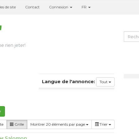
es de site
Contact
Connexion
FR
e rien jeter!
Langue de l'annonce:
Tout
e
te
Grille
Montrer 20 éléments par page
Trier
res Salomon