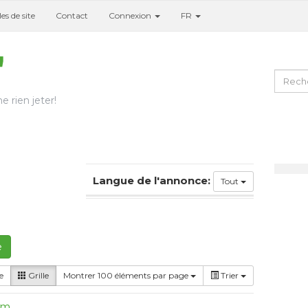
es de site
Contact
Connexion
FR
e rien jeter!
Langue de l'annonce:
Tout
e
e
Grille
Montrer 100 éléments par page
Trier
um