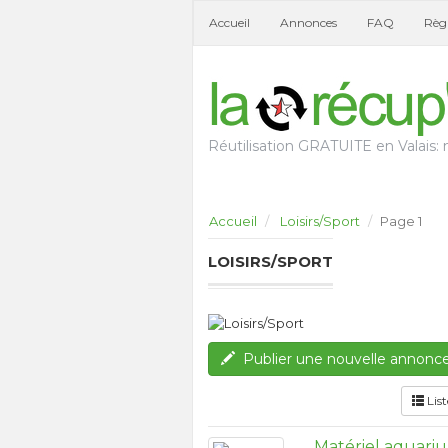
Accueil
Annonces
FAQ
Règl
Réutilisation GRATUITE en Valais: n
Accueil
Loisirs/Sport
Page 1
LOISIRS/SPORT
Publier une nouvelle annonc
List
Matériel aquari