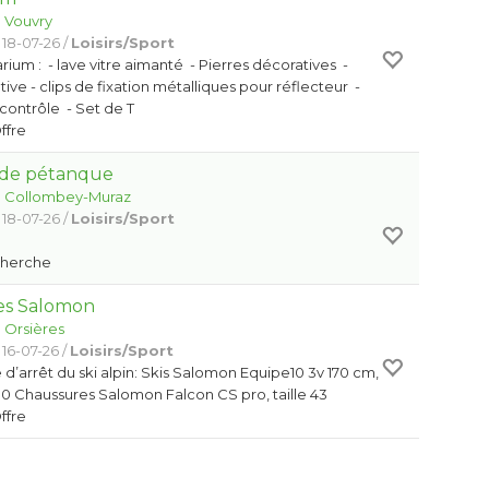
:
Vouvry
 18-07-26 /
Loisirs/Sport
rium : - lave vitre aimanté - Pierres décoratives -
ve - clips de fixation métalliques pour réflecteur -
contrôle - Set de T
Offre
 de pétanque
:
Collombey-Muraz
 18-07-26 /
Loisirs/Sport
e
Cherche
res Salomon
:
Orsières
 16-07-26 /
Loisirs/Sport
d’arrêt du ski alpin: Skis Salomon Equipe10 3v 170 cm,
0 Chaussures Salomon Falcon CS pro, taille 43
Offre