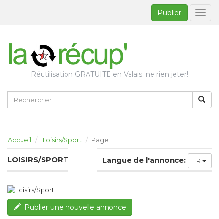
Publier
Bascul
la
naviga
Réutilisation GRATUITE en Valais: ne rien jeter!
Accueil
Loisirs/Sport
Page 1
LOISIRS/SPORT
Langue de l'annonce:
FR
Publier une nouvelle annonce