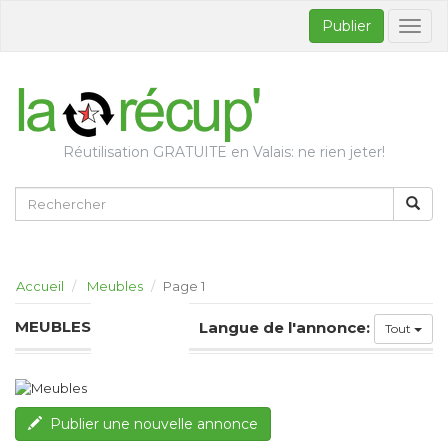
Publier
Bascul
la
naviga
Réutilisation GRATUITE en Valais: ne rien jeter!
Accueil
Meubles
Page 1
MEUBLES
Langue de l'annonce:
Tout
Publier une nouvelle annonce