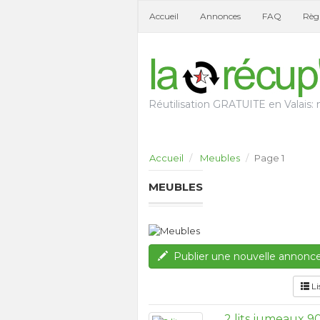
Accueil
Annonces
FAQ
Règl
Réutilisation GRATUITE en Valais: n
Accueil
Meubles
Page 1
MEUBLES
Publier une nouvelle annonc
Li
2 lits jumeaux 