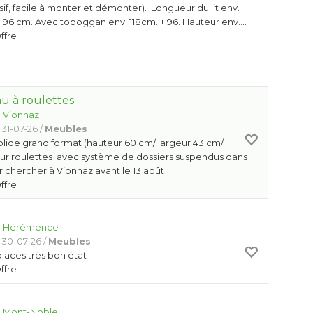
if, facile à monter et démonter). Longueur du lit env.
 96 cm. Avec toboggan env. 118cm. + 96. Hauteur env.…
Offre
u à roulettes
:
Vionnaz
 31-07-26 /
Meubles
lide grand format (hauteur 60 cm/ largeur 43 cm/
ur roulettes avec système de dossiers suspendus dans
nir chercher à Vionnaz avant le 13 août
Offre
:
Hérémence
 30-07-26 /
Meubles
laces très bon état
Offre
:
Mont-Noble