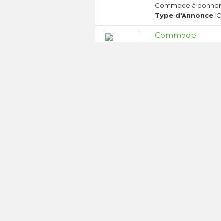
Commode à donne
Type d'Annonce
: 
Commode
Districts/Communes
Date de publication:
Commode a donner su
Natel d contact 076 
Type d'Annonce
: 
Étagère
Districts/Communes
Date de publication:
Étagère de 126
profondeur
Type d'Annonce
: 
Fauteuil et pouf
Districts/Communes
Date de publication:
Fauteuil et pouf conf
et le 12 août.