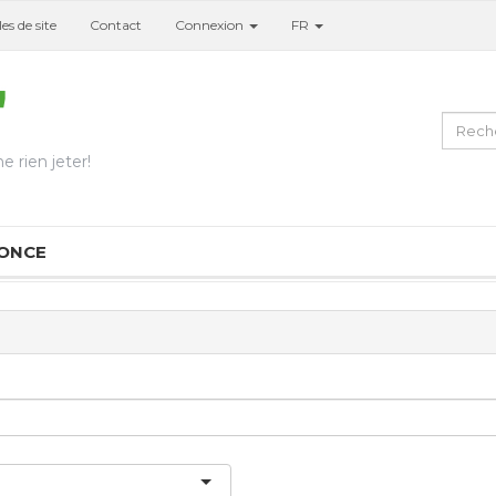
es de site
Contact
Connexion
FR
e rien jeter!
NONCE