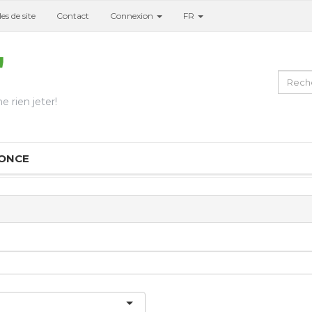
es de site
Contact
Connexion
FR
e rien jeter!
NONCE