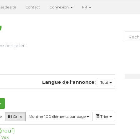
es de site
Contact
Connexion
FR
e rien jeter!
Langue de l'annonce:
Tout
e
e
Grille
Montrer 100 éléments par page
Trier
 (neuf)
:
Vex