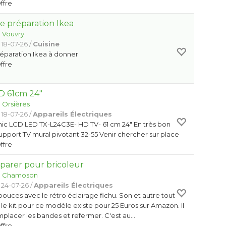
Offre
 préparation Ikea
:
Vouvry
 18-07-26 /
Cuisine
éparation Ikea à donner
Offre
D 61cm 24"
:
Orsières
 18-07-26 /
Appareils Électriques
ic LCD LED TX-L24C3E- HD TV- 61 cm 24" En très bon
support TV mural pivotant 32-55 Venir chercher sur place
Offre
parer pour bricoleur
:
Chamoson
 24-07-26 /
Appareils Électriques
 pouces avec le rétro éclairage fichu. Son et autre tout
le kit pour ce modèle existe pour 25 Euros sur Amazon. Il
remplacer les bandes et refermer. C'est au…
Offre