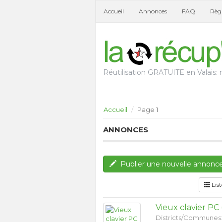
Accueil
Annonces
FAQ
Règl
Réutilisation GRATUITE en Valais: n
Accueil
Page 1
ANNONCES
Publier une nouvelle annonc
List
Vieux clavier PC
Districts/Communes