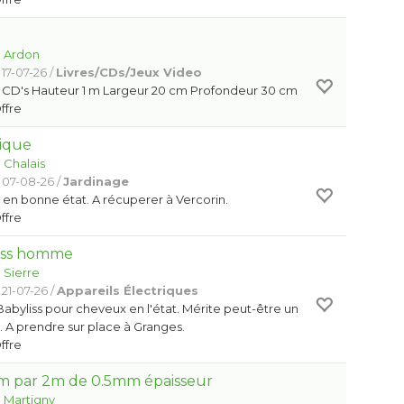
:
Ardon
17-07-26 /
Livres/CDs/Jeux Video
0 CD's Hauteur 1 m Largeur 20 cm Profondeur 30 cm
Offre
ique
:
Chalais
 07-08-26 /
Jardinage
en bonne état. A récuperer à Vercorin.
Offre
iss homme
:
Sierre
21-07-26 /
Appareils Électriques
byliss pour cheveux en l'état. Mérite peut-être un
. A prendre sur place à Granges.
Offre
1m par 2m de 0.5mm épaisseur
:
Martigny