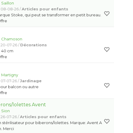
:
Saillon
 08-08-26 /
Articles pour enfants
rque Stoke, qui peut se transformer en petit bureau.
Offre
:
Chamoson
 20-07-26 /
Décorations
n 40 cm
Offre
:
Martigny
 07-07-26 /
Jardinage
pour balcon ou autre
Offre
erons/lolettes Avent
:
Sion
 26-07-26 /
Articles pour enfants
 stérilisateur pour biberons/lolettes. Marque: Avent A
n. Merci