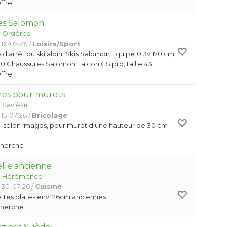
Offre
res Salomon
:
Orsières
 16-07-26 /
Loisirs/Sport
d’arrêt du ski alpin: Skis Salomon Equipe10 3v 170 cm,
0 Chaussures Salomon Falcon CS pro, taille 43
Offre
res pour murets
:
Savièse
15-07-26 /
Bricolage
s, selon images, pour muret d'une hauteur de 30 cm
Cherche
elle ancienne
:
Hérémence
 30-07-26 /
Cuisine
ettes plates env. 26cm anciennes
Cherche