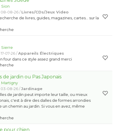
zines Suède
:
Sion
 08-08-26 /
Livres/CDs/Jeux Video
recherche de livres, guides, magazines, cartes… sur la
Cherche
:
Sierre
17-07-26 /
Appareils Électriques
n four dans ce style assez grand merci
Cherche
 de jardin ou Pas Japonais
:
Martigny
 03-08-26 /
Jardinage
les de jardin peut importe leur taille, ou mieux
nais, c'est à dire des dalles de formes arrondies
ire un chemin au jardin. Si vous en avez, même
Cherche
re pour chien