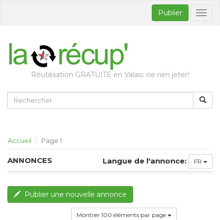
Publier
Bascul
la
naviga
Réutilisation GRATUITE en Valais: ne rien jeter!
Accueil
Page 1
ANNONCES
Langue de l'annonce:
FR
Publier une nouvelle annonce
Montrer 100 éléments par page