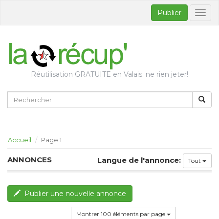
Publier
Bascul
la
naviga
Réutilisation GRATUITE en Valais: ne rien jeter!
Accueil
Page 1
ANNONCES
Langue de l'annonce:
Tout
Publier une nouvelle annonce
Montrer 100 éléments par page