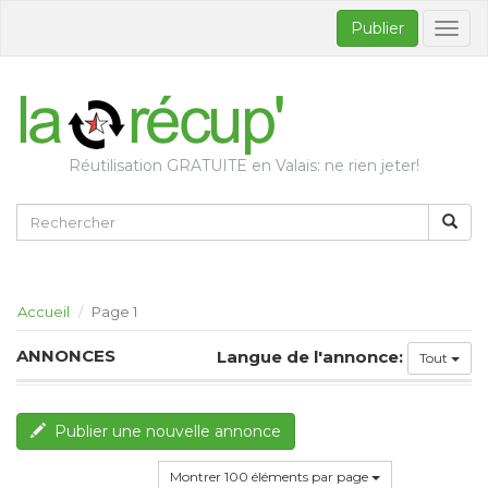
Publier
Bascul
la
naviga
Réutilisation GRATUITE en Valais: ne rien jeter!
Accueil
Page 1
ANNONCES
Langue de l'annonce:
Tout
Publier une nouvelle annonce
Montrer 100 éléments par page