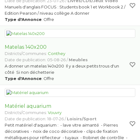
Date de publication: 23-07-26 /
Livres/CDs/Jeux Video
Manuels d'anglais FOCUS : Students book 1 et Workbook 2 /
Edition Pearson / niveau collège A donner
Type d'Annonce
: Offre
Matelas 140x200
Districts/Communes:
Conthey
Date de publication: 05-08-26 /
Meubles
A donner un matelas 140x200 Il y a deux petits trous d'un
côté Si non déchetterie
Type d'Annonce
: Offre
Matériel aquarium
Districts/Communes:
Vouvry
Date de publication: 18-07-26 /
Loisirs/Sport
Petit matériel d'aquarium : - lave vitre aimanté - Pierres
décoratives - noix de coco décorative - clips de fixation
métalliques pour réflecteur - tuyaux - Robinet de contrôle -