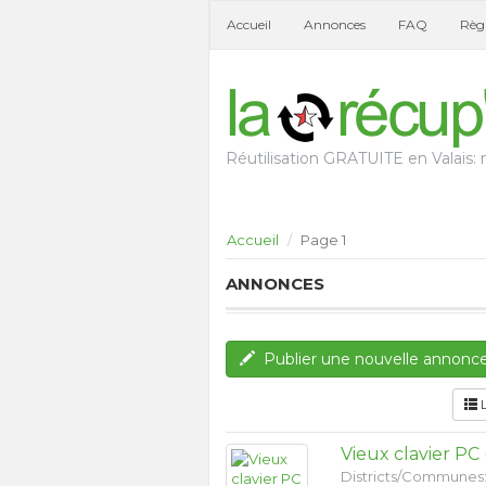
Accueil
Annonces
FAQ
Règl
Réutilisation GRATUITE en Valais: n
Accueil
Page 1
ANNONCES
Publier une nouvelle annonc
L
Vieux clavier PC
Districts/Communes