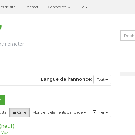
es de site
Contact
Connexion
FR
e rien jeter!
Langue de l'annonce:
Tout
e
iste
Grille
Montrer 5 éléments par page
Trier
 (neuf)
:
Vex