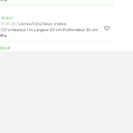
:
Ardon
17-07-26 /
Livres/CDs/Jeux Video
0 CD's Hauteur 1 m Largeur 20 cm Profondeur 30 cm
Offre
ique
:
Chalais
 07-08-26 /
Jardinage
en bonne état. A récuperer à Vercorin.
Offre
iss homme
:
Sierre
21-07-26 /
Appareils Électriques
byliss pour cheveux en l'état. Mérite peut-être un
. A prendre sur place à Granges.
Offre
3
4
5
…
20
21