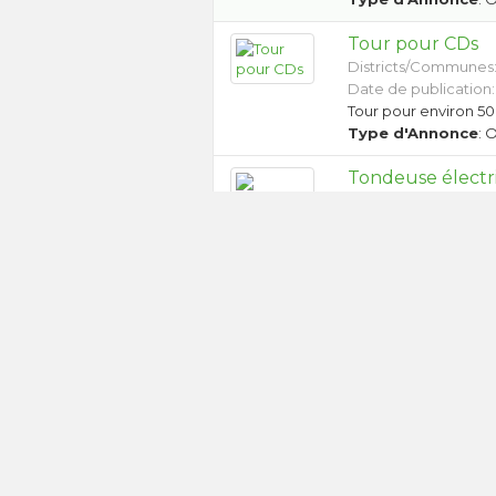
Tour pour CDs
Districts/Communes
Date de publication: 
Tour pour environ 5
Type d'Annonce
: 
Tondeuse électr
Districts/Communes
Date de publication:
tondeuse électrique 
Type d'Annonce
: 
Tondeuse Babyl
Districts/Communes
Date de publication: 
A donner tondeuse Ba
aiguisage de la lame
Type d'Annonce
: 
1
2