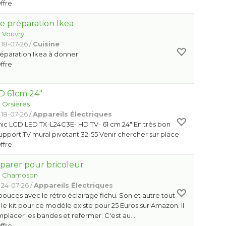
Offre
 préparation Ikea
:
Vouvry
 18-07-26 /
Cuisine
éparation Ikea à donner
Offre
D 61cm 24"
:
Orsières
 18-07-26 /
Appareils Électriques
ic LCD LED TX-L24C3E- HD TV- 61 cm 24" En très bon
support TV mural pivotant 32-55 Venir chercher sur place
Offre
parer pour bricoleur
:
Chamoson
 24-07-26 /
Appareils Électriques
 pouces avec le rétro éclairage fichu. Son et autre tout
le kit pour ce modèle existe pour 25 Euros sur Amazon. Il
remplacer les bandes et refermer. C'est au…
Offre