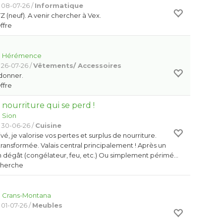
 08-07-26 /
Informatique
 (neuf). A venir chercher à Vex.
Offre
:
Hérémence
 26-07-26 /
Vêtements/ Accessoires
 donner.
Offre
a nourriture qui se perd !
:
Sion
 30-06-26 /
Cuisine
ivé, je valorise vos pertes et surplus de nourriture.
ransformée. Valais central principalement ! Après un
n dégât (congélateur, feu, etc.) Ou simplement périmé…
Cherche
:
Crans-Montana
 01-07-26 /
Meubles