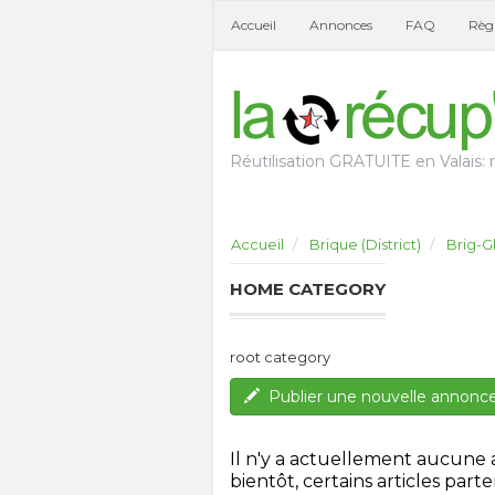
Accueil
Annonces
FAQ
Règl
Réutilisation GRATUITE en Valais: n
Accueil
Brique (District)
Brig-Gl
HOME CATEGORY
root category
Publier une nouvelle annonc
Il n'y a actuellement aucune
bientôt, certains articles parten