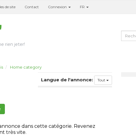
es de site
Contact
Connexion
FR
e rien jeter!
is
Home category
Langue de l'annonce:
Tout
e
 annonce dans cette catégorie. Revenez
t très vite.