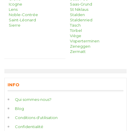
Icogne
Saas-Grund
Lens
St Niklaus
Noble-Contrée
Stalden
Saint-Léonard
Staldenried
Sierre
Täsch
Törbel
Viège
Visperterminen
Zeneggen
Zermatt
INFO
Qui sommes-nous?
Blog
Conditions d'utilisation
Confidentialité