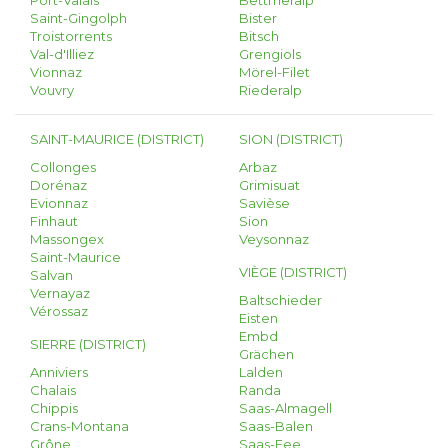
Port-Valais
Bettmeralp
Saint-Gingolph
Bister
Troistorrents
Bitsch
Val-d'Illiez
Grengiols
Vionnaz
Mörel-Filet
Vouvry
Riederalp
SAINT-MAURICE (DISTRICT)
SION (DISTRICT)
Collonges
Arbaz
Dorénaz
Grimisuat
Evionnaz
Savièse
Finhaut
Sion
Massongex
Veysonnaz
Saint-Maurice
VIÈGE (DISTRICT)
Salvan
Vernayaz
Baltschieder
Vérossaz
Eisten
Embd
SIERRE (DISTRICT)
Grächen
Anniviers
Lalden
Chalais
Randa
Chippis
Saas-Almagell
Crans-Montana
Saas-Balen
Grône
Saas-Fee