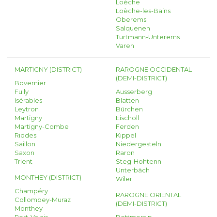
Loèche
Loèche-les-Bains
Oberems
Salquenen
Turtmann-Unterems
Varen
MARTIGNY (DISTRICT)
RAROGNE OCCIDENTAL
(DEMI-DISTRICT)
Bovernier
Fully
Ausserberg
Isérables
Blatten
Leytron
Bürchen
Martigny
Eischoll
Martigny-Combe
Ferden
Riddes
Kippel
Saillon
Niedergesteln
Saxon
Raron
Trient
Steg-Hohtenn
Unterbäch
MONTHEY (DISTRICT)
Wiler
Champéry
RAROGNE ORIENTAL
Collombey-Muraz
(DEMI-DISTRICT)
Monthey