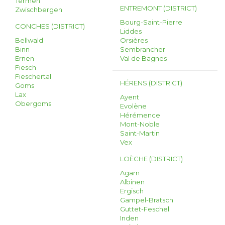
Termen
ENTREMONT (DISTRICT)
Zwischbergen
Bourg-Saint-Pierre
CONCHES (DISTRICT)
Liddes
Bellwald
Orsières
Binn
Sembrancher
Ernen
Val de Bagnes
Fiesch
Fieschertal
HÉRENS (DISTRICT)
Goms
Lax
Ayent
Obergoms
Evolène
Hérémence
Mont-Noble
Saint-Martin
Vex
LOÈCHE (DISTRICT)
Agarn
Albinen
Ergisch
Gampel-Bratsch
Guttet-Feschel
Inden