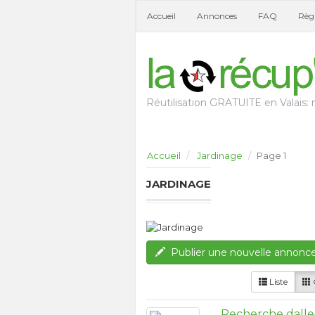
Accueil
Annonces
FAQ
Règl
Réutilisation GRATUITE en Valais: n
Accueil
Jardinage
Page 1
JARDINAGE
Publier une nouvelle annonc
Liste
G
Recherche dalles