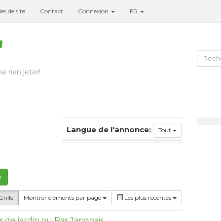
es de site
Contact
Connexion
FR
e rien jeter!
Langue de l'annonce:
Tout
e
rille
Montrer éléments par page
Les plus récentes
 de jardin ou Pas Japonais