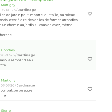
:
Martigny
 03-08-26 /
Jardinage
les de jardin peut importe leur taille, ou mieux
nais, c'est à dire des dalles de formes arrondies
ire un chemin au jardin. Si vous en avez, même
Cherche
:
Conthey
 20-07-26 /
Jardinage
asol à remplir d'eau
Offre
:
Martigny
 07-07-26 /
Jardinage
pour balcon ou autre
Offre
:
Sierre