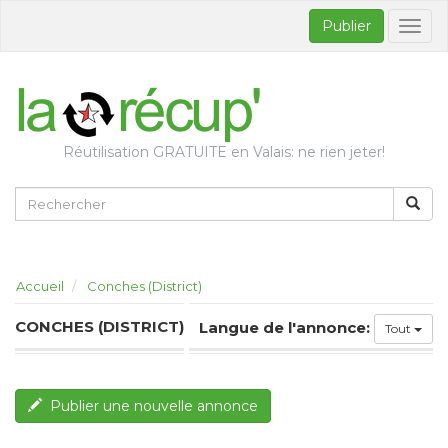
Publier
Bascul
la
naviga
Réutilisation GRATUITE en Valais: ne rien jeter!
Accueil
Conches (District)
CONCHES (DISTRICT)
Langue de l'annonce:
Tout
Publier une nouvelle annonce