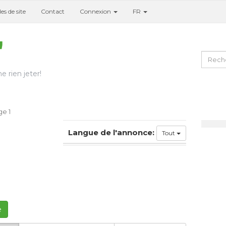
es de site
Contact
Connexion
FR
e rien jeter!
e 1
Langue de l'annonce:
Tout
e