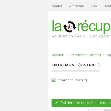
Accueil
Annonces
FAQ
Règl
Réutilisation GRATUITE en Valais: n
Accueil
Entremont (District)
Pag
ENTREMONT (DISTRICT)
Publier une nouvelle annonc