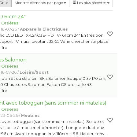
rille
Montrer éléments par page
Les plus récentes
D 61cm 24"
:
Orsières
 18-07-26 /
Appareils Électriques
ic LCD LED TX-L24C3E- HD TV- 61 cm 24" En très bon
support TV mural pivotant 32-55 Venir chercher sur place
Offre
res Salomon
:
Orsières
 16-07-26 /
Loisirs/Sport
d’arrêt du ski alpin: Skis Salomon Equipe10 3v 170 cm,
0 Chaussures Salomon Falcon CS pro, taille 43
Offre
ant avec toboggan (sans sommier ni matelas)
:
Orsières
 23-06-26 /
Meubles
t avec toboggan (sans sommier ni matelas). Solide et
if, facile à monter et démonter). Longueur du lit env.
 96 cm. Avec toboggan env. 118cm. + 96. Hauteur env.…