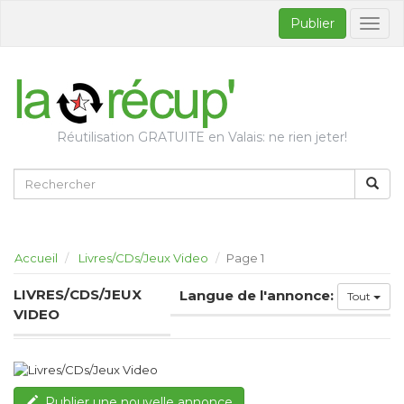
Publier
Bascul
la
naviga
Réutilisation GRATUITE en Valais: ne rien jeter!
Accueil
Livres/CDs/Jeux Video
Page 1
LIVRES/CDS/JEUX
Langue de l'annonce:
Tout
VIDEO
Publier une nouvelle annonce