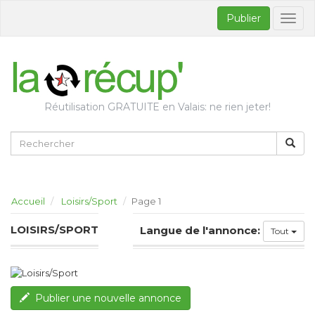
Publier
Bascul
la
naviga
Réutilisation GRATUITE en Valais: ne rien jeter!
Accueil
Loisirs/Sport
Page 1
LOISIRS/SPORT
Langue de l'annonce:
Tout
Publier une nouvelle annonce