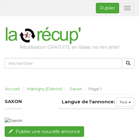
Publier
Bascul
la
naviga
Réutilisation GRATUITE en Valais: ne rien jeter!
Accueil
Martigny (District)
Saxon
Page 1
SAXON
Langue de l'annonce:
Tout
Publier une nouvelle annonce