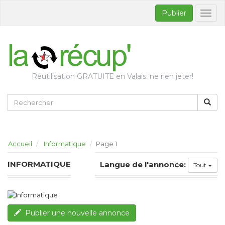
Publier
Bascul
la
naviga
Réutilisation GRATUITE en Valais: ne rien jeter!
Accueil
Informatique
Page 1
INFORMATIQUE
Langue de l'annonce:
Tout
Publier une nouvelle annonce