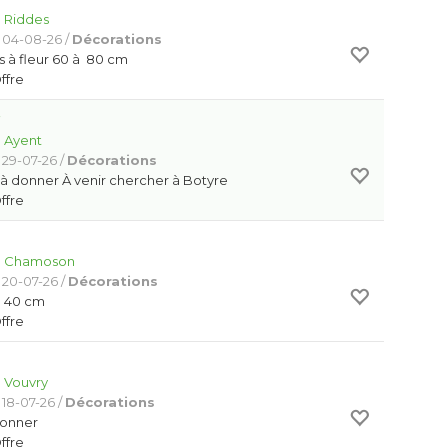
:
Riddes
 04-08-26 /
Décorations
es à fleur 60 à 80 cm
Offre
r
:
Ayent
 29-07-26 /
Décorations
r à donner À venir chercher à Botyre
Offre
:
Chamoson
 20-07-26 /
Décorations
n 40 cm
Offre
:
Vouvry
 18-07-26 /
Décorations
donner
Offre