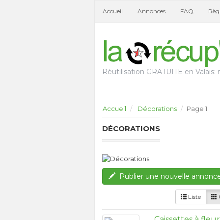
Accueil
Annonces
FAQ
Règl
Réutilisation GRATUITE en Valais: n
Accueil
Décorations
Page 1
DÉCORATIONS
Publier une nouvelle annonc
Liste
G
Caissettes à fleu