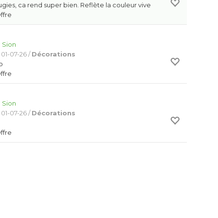
gies, ca rend super bien. Reflète la couleur vive
Offre
:
Sion
 01-07-26 /
Décorations
o
Offre
:
Sion
 01-07-26 /
Décorations
Offre