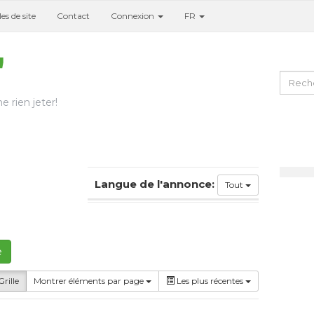
es de site
Contact
Connexion
FR
e rien jeter!
Langue de l'annonce:
Tout
e
rille
Montrer éléments par page
Les plus récentes
r