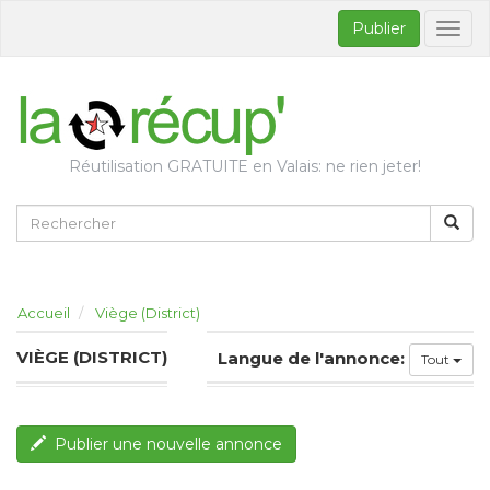
Publier
Bascul
la
naviga
Réutilisation GRATUITE en Valais: ne rien jeter!
Accueil
Viège (District)
VIÈGE (DISTRICT)
Langue de l'annonce:
Tout
Publier une nouvelle annonce