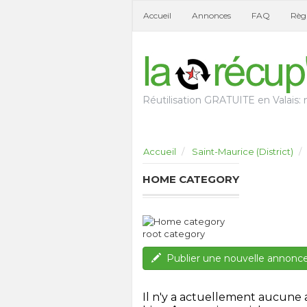
Accueil
Annonces
FAQ
Règl
Réutilisation GRATUITE en Valais: n
Accueil
Saint-Maurice (District)
HOME CATEGORY
root category
Publier une nouvelle annonc
Il n'y a actuellement aucune