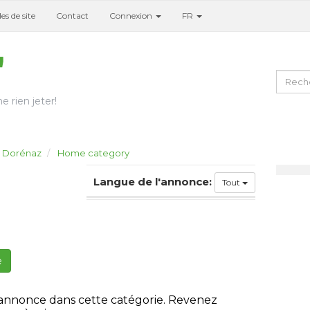
es de site
Contact
Connexion
FR
e rien jeter!
Dorénaz
Home category
Langue de l'annonce:
Tout
e
 annonce dans cette catégorie. Revenez