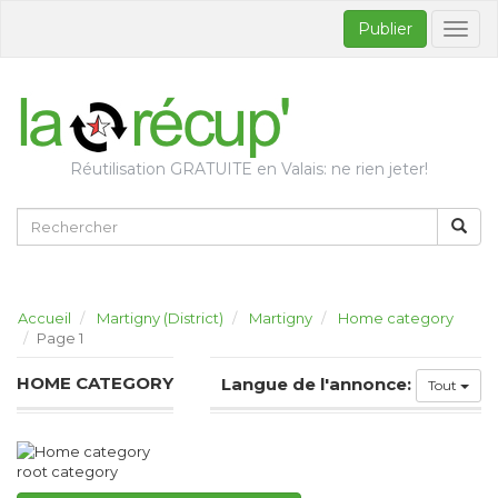
Publier
Bascul
la
naviga
Réutilisation GRATUITE en Valais: ne rien jeter!
Accueil
Martigny (District)
Martigny
Home category
Page 1
HOME CATEGORY
Langue de l'annonce:
Tout
root category