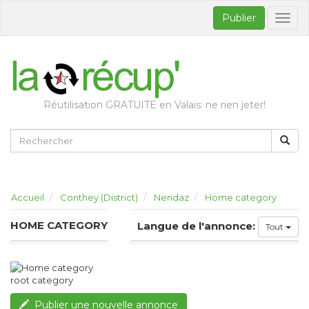
Publier
Bascul
la
naviga
Réutilisation GRATUITE en Valais: ne rien jeter!
Accueil
Conthey (District)
Nendaz
Home category
HOME CATEGORY
Langue de l'annonce:
Tout
root category
Publier une nouvelle annonce