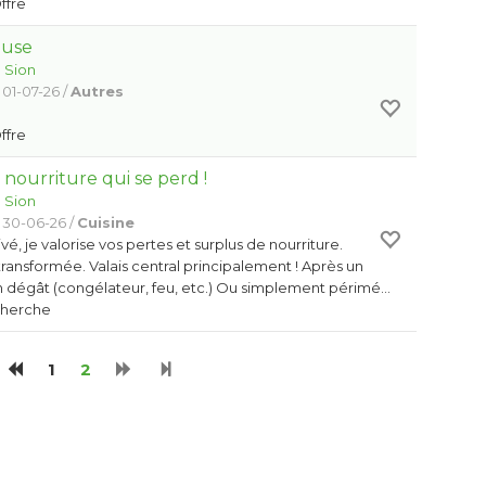
Offre
euse
:
Sion
 01-07-26 /
Autres
Offre
a nourriture qui se perd !
:
Sion
 30-06-26 /
Cuisine
ivé, je valorise vos pertes et surplus de nourriture.
ransformée. Valais central principalement ! Après un
n dégât (congélateur, feu, etc.) Ou simplement périmé…
Cherche
1
2