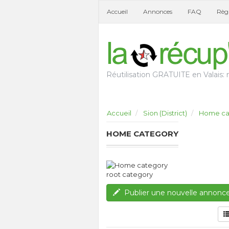
Accueil
Annonces
FAQ
Règl
Réutilisation GRATUITE en Valais: n
Accueil
Sion (District)
Home ca
HOME CATEGORY
root category
Publier une nouvelle annonc