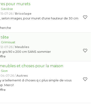
res pour murets
:
Savièse
15-07-26 /
Bricolage
s, selon images, pour muret d'une hauteur de 30 cm
Cherche
 tête
:
Grimisuat
12-07-26 /
Meubles
ête gris 90 x 200 cm SANS sommier
Offre
meubles et choses pour la maison
:
Sion
 04-07-26 /
Autres
 y a tellememt d choses q c plus simple de vous
p. Merci!
Offre