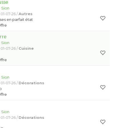
usse
:
Sion
 01-07-26 /
Autres
ses en parfait état
Offre
rre
:
Sion
 01-07-26 /
Cuisine
Offre
:
Sion
 01-07-26 /
Décorations
o
Offre
:
Sion
 01-07-26 /
Décorations