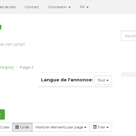
es de site
Contact
Connexion
FR
e rien jeter!
tegory
Page 2
Langue de l'annonce:
Tout
e
Liste
Grille
Montrer éléments par page
Trier