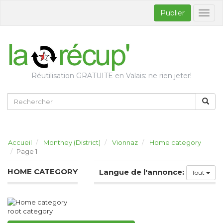
Publier
Bascul
la
naviga
Réutilisation GRATUITE en Valais: ne rien jeter!
Accueil
Monthey (District)
Vionnaz
Home category
Page 1
HOME CATEGORY
Langue de l'annonce:
Tout
root category