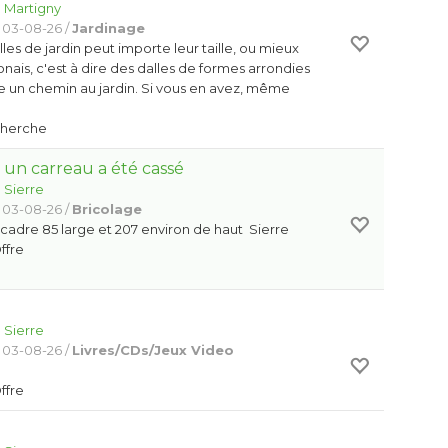
:
Martigny
 03-08-26 /
Jardinage
les de jardin peut importe leur taille, ou mieux
nais, c'est à dire des dalles de formes arrondies
ire un chemin au jardin. Si vous en avez, même
Cherche
 un carreau a été cassé
:
Sierre
 03-08-26 /
Bricolage
cadre 85 large et 207 environ de haut Sierre
Offre
:
Sierre
 03-08-26 /
Livres/CDs/Jeux Video
Offre