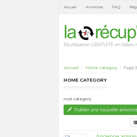
Accueil
Annonces
FAQ
Règl
Réutilisation GRATUITE en Valais: n
Accueil
Home category
Page 
HOME CATEGORY
root category
Publier une nouvelle annonc
Ancienne armoir