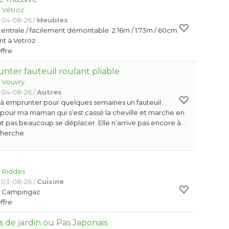
:
Vétroz
 04-08-26 /
Meubles
centrale / facilement démontable 2.16m / 1.73m / 60cm
nt à Vetroz
Offre
nter fauteuil roulant pliable
:
Vouvry
 04-08-26 /
Autres
 à emprunter pour quelques semaines un fauteuil
e pour ma maman qui s’est cassé la cheville et marche en
eut pas beaucoup se déplacer. Elle n’arrive pas encore à…
Cherche
:
Riddes
 03-08-26 /
Cuisine
s Campingaz
Offre
 de jardin ou Pas Japonais