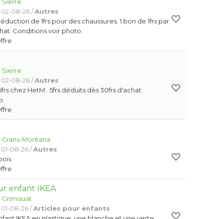
:
Sierre
 02-08-26 /
Autres
éduction de 1frs pour des chaussures. 1 bon de 1frs par
hat. Conditions voir photo.
Offre
:
Sierre
 02-08-26 /
Autres
frs chez HetM. 5frs déduits dès 30frs d'achat.
o.
Offre
:
Crans-Montana
 01-08-26 /
Autres
bois
Offre
ur enfant IKEA
:
Grimisuat
 01-08-26 /
Articles pour enfants
nfant IKEA en plastique une blanche et une verte