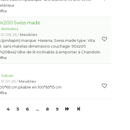
extérieur
Offre
90x200 Swiss made
:
Anniviers
 01-08-26 /
Meubles
is (pin/sapin) marque: Hasena, Swiss made type: Vita
é, sans matelas dimensions couchage: 90x200
x208x42 tête de lit inclinable à emporter à Chandolin
Offre
:
Salvan
 31-07-26 /
Meubles
00*65 cm pliable en 100*65*15 cm
Offre
4
5
6
…
8
9