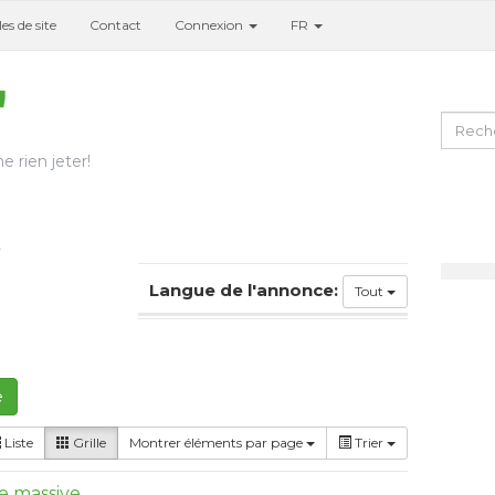
es de site
Contact
Connexion
FR
e rien jeter!
2
Langue de l'annonce:
Tout
e
Liste
Grille
Montrer éléments par page
Trier
e massive