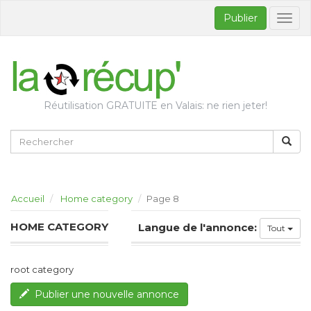
Publier
Bascul
la
naviga
Réutilisation GRATUITE en Valais: ne rien jeter!
Accueil
Home category
Page 8
HOME CATEGORY
Langue de l'annonce:
Tout
root category
Publier une nouvelle annonce