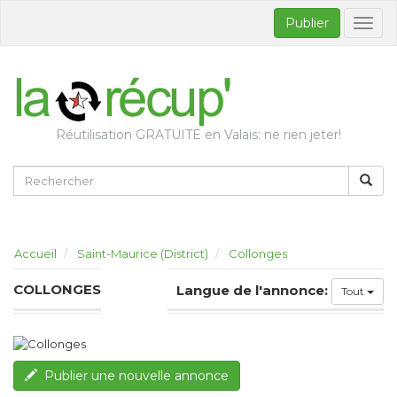
Publier
Bascul
la
naviga
Réutilisation GRATUITE en Valais: ne rien jeter!
Accueil
Saint-Maurice (District)
Collonges
COLLONGES
Langue de l'annonce:
Tout
Publier une nouvelle annonce