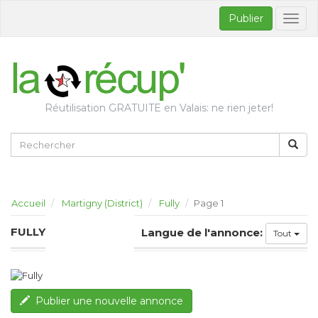
Publier
Bascul
la
naviga
Réutilisation GRATUITE en Valais: ne rien jeter!
Accueil
Martigny (District)
Fully
Page 1
FULLY
Langue de l'annonce:
Tout
Publier une nouvelle annonce