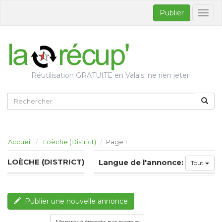
Publier
Bascul
la
naviga
Réutilisation GRATUITE en Valais: ne rien jeter!
Accueil
Loèche (District)
Page 1
LOÈCHE (DISTRICT)
Langue de l'annonce:
Tout
Publier une nouvelle annonce
Montrer éléments par page