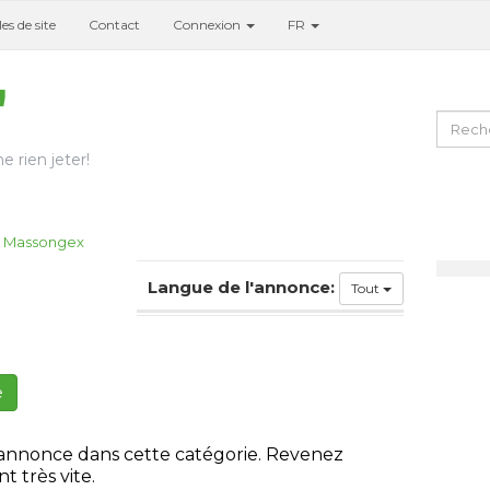
es de site
Contact
Connexion
FR
e rien jeter!
Massongex
Langue de l'annonce:
Tout
e
 annonce dans cette catégorie. Revenez
t très vite.