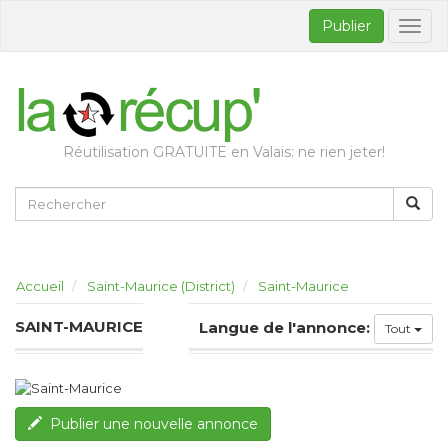
Publier
Bascul
la
naviga
Réutilisation GRATUITE en Valais: ne rien jeter!
Accueil
Saint-Maurice (District)
Saint-Maurice
SAINT-MAURICE
Langue de l'annonce:
Tout
Publier une nouvelle annonce