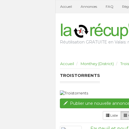
Accueil
Annonces
FAQ
Règl
Réutilisation GRATUITE en Valais: n
Accueil
Monthey (District)
Troi
TROISTORRENTS
Publier une nouvelle annonc
Liste
G
Fauteuil et pouf