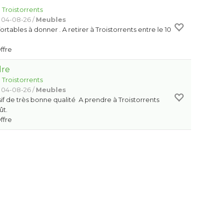
:
Troistorrents
 04-08-26 /
Meubles
ortables à donner . A retirer à Troistorrents entre le 10
Offre
dre
:
Troistorrents
 04-08-26 /
Meubles
f de très bonne qualité A prendre à Troistorrents
ût.
Offre