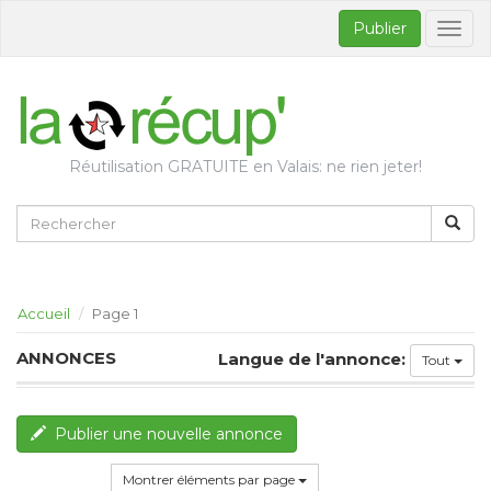
Publier
Bascul
la
naviga
Réutilisation GRATUITE en Valais: ne rien jeter!
Accueil
Page 1
ANNONCES
Langue de l'annonce:
Tout
Publier une nouvelle annonce
Montrer éléments par page