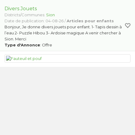
Divers Jouets
Districts/Communes:
Sion
Date de publication: 04-08-26 /
Articles pour enfants
Bonjour, Je donne divers jouets pour enfant. 1- Tapis dessin à
l’eau 2- Puzzle Hibou 3- Ardoise magique A venir chercher à
Sion. Merci
Type d'Annonce
: Offre
Fauteuil et pouf
Districts/Communes:
Troistorrents
Date de publication: 04-08-26 /
Meubles
Fauteuil et pouf confortables à donner . A retirer à
Troistorrents entre le 10 et le 12 août.
Type d'Annonce
: Offre
Meubles à prendre
Districts/Communes:
Troistorrents