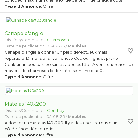
Longueur maximum une rallonge de 61 cm de chaque côté…
Type d'Annonce
: Offre
Canapé d'angle
Districts/Communes:
Chamoson
Date de publication: 05-08-26 /
Meubles
Canapé d angle à donner Un pied défectueux mais
réparable. Dimensions : voir photo Couleur : gris et prune
Couleur un peu passée sur les appuies tête A venir chercher aux
mayens de chamoson la dernière semaine d août.
Type d'Annonce
: Offre
Matelas 140x200
Districts/Communes:
Conthey
Date de publication: 05-08-26 /
Meubles
A donner un matelas 140x200 Il y a deux petits trous d'un
côté Si non déchetterie
Type d'Annonce
: Offre